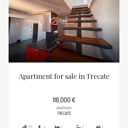
Apartment for sale in Trecate
118,000 €
APARTMENT
TRECATE
72
4
1
1
1