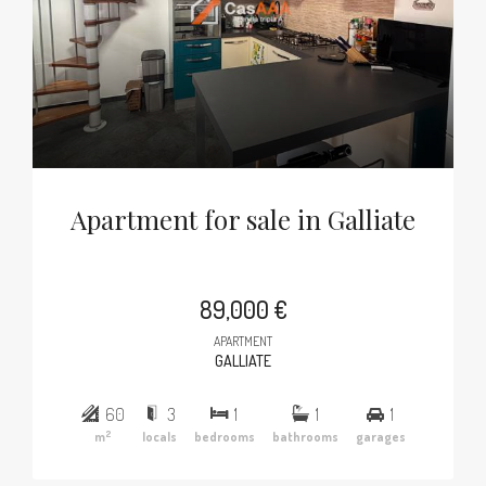
Apartment for sale in Galliate
89,000 €
APARTMENT
GALLIATE
60
3
1
1
1
2
m
locals
bedrooms
bathrooms
garages