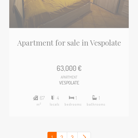
Apartment for sale in Vespolate
63,000 €
APARTMENT
VESPOLATE
67
4
1
1
2
m
locals
bedrooms
bathrooms
(current)
1
2
3