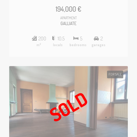
194,000 €
APARTMENT
GALLIATE
200
10.5
5
2
2
m
locals
bedrooms
garages
FOR SALE
SOLD