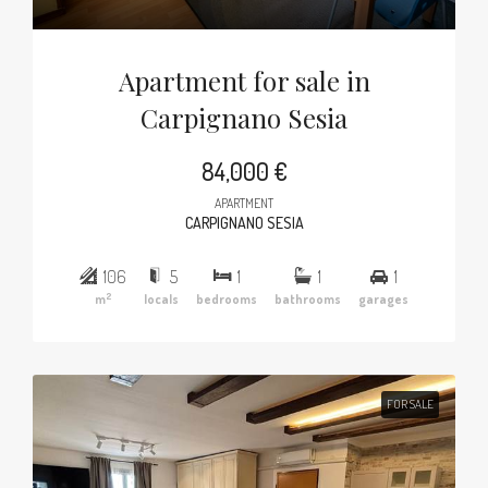
Apartment for sale in
Carpignano Sesia
84,000 €
APARTMENT
CARPIGNANO SESIA
106
5
1
1
1
2
m
locals
bedrooms
bathrooms
garages
FOR SALE