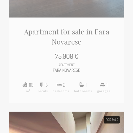
Apartment for sale in Fara
Novarese
75,000 €
APARTMENT
FARA NOVARESE
116
5
2
1
1
2
m
locals
bedrooms
bathrooms
garages
FOR SALE