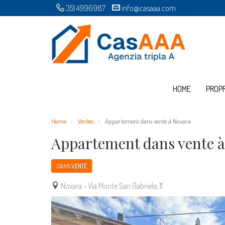
351 4996987
info@casaaa.com
HOME
PROP
Home
Ventes
Appartement dans vente à Novara
Appartement dans vente 
DANS VENTE
Novara - Via Monte San Gabriele, 11