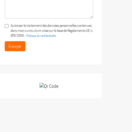
enquête
*
Autoriser le traitement des données personnelles contenues
dans mon curriculum vitae sur la base de Regolamento UE n.
679/2016 -
Politique de confidentialité
Envoyer