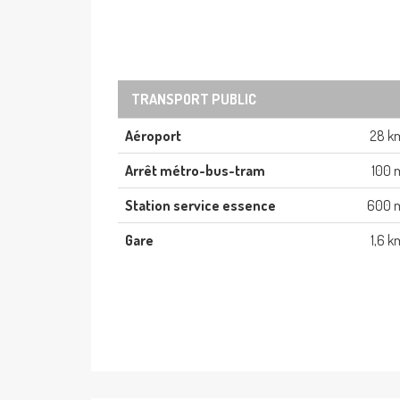
TRANSPORT PUBLIC
Aéroport
28 k
Arrêt métro-bus-tram
100 
Station service essence
600 
Gare
1,6 k