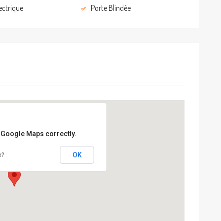
lectrique
Porte Blindée
d Google Maps correctly.
OK
e?