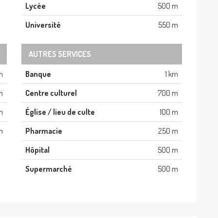
Lycée
500 m
Université
550 m
AUTRES SERVICES
m
Banque
1 km
m
Centre culturel
700 m
m
Église / lieu de culte
100 m
m
Pharmacie
250 m
Hôpital
500 m
Supermarché
500 m