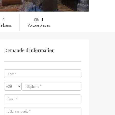
1
1
de bains
Voiture places
Demande d'information
Nom
*
Téléphone
*
Email
*
Détails