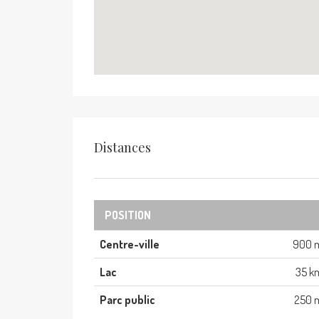
Distances
POSITION
Centre-ville
900 
Lac
35 k
Parc public
250 