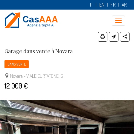
IT
EN
FR
AR
Toggle
navigatio
Garage dans vente à Novara
DANS VENTE
Novara - VIALE CURTATONE, 6
12 000 €