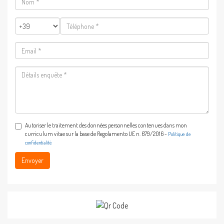
*
Téléphone
*
Email
*
Détails
enquête
*
Autoriser le traitement des données personnelles contenues dans mon
curriculum vitae sur la base de Regolamento UE n. 679/2016 -
Politique de
confidentialité
Envoyer