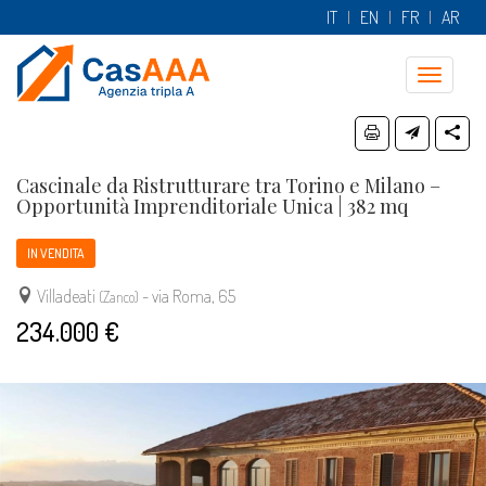
IT
EN
FR
AR
Toggle
navigatio
Cascinale da Ristrutturare tra Torino e Milano –
Opportunità Imprenditoriale Unica | 382 mq
IN VENDITA
Villadeati
- via Roma, 65
(Zanco)
234.000 €