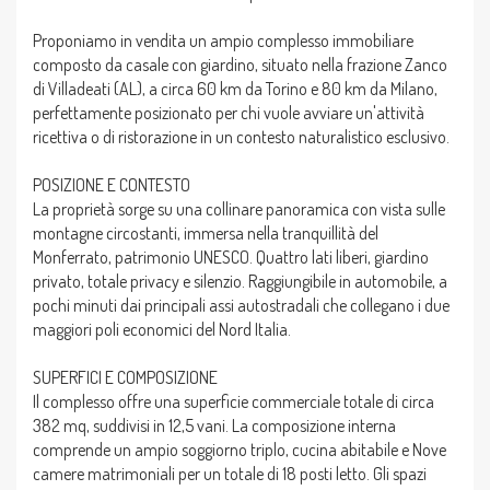
Proponiamo in vendita un ampio complesso immobiliare
composto da casale con giardino, situato nella frazione Zanco
di Villadeati (AL), a circa 60 km da Torino e 80 km da Milano,
perfettamente posizionato per chi vuole avviare un'attività
ricettiva o di ristorazione in un contesto naturalistico esclusivo.
POSIZIONE E CONTESTO
La proprietà sorge su una collinare panoramica con vista sulle
montagne circostanti, immersa nella tranquillità del
Monferrato, patrimonio UNESCO. Quattro lati liberi, giardino
privato, totale privacy e silenzio. Raggiungibile in automobile, a
pochi minuti dai principali assi autostradali che collegano i due
maggiori poli economici del Nord Italia.
SUPERFICI E COMPOSIZIONE
Il complesso offre una superficie commerciale totale di circa
382 mq, suddivisi in 12,5 vani. La composizione interna
comprende un ampio soggiorno triplo, cucina abitabile e Nove
camere matrimoniali per un totale di 18 posti letto. Gli spazi