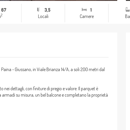
67
3,5
1
2
m
Locali
Camere
Ba
na - Giussano, in Viale Brianza 14/A, a soli 200 metri dal
ei dettagli, con finiture di pregio e valore. Il parquet è
i da armadi su misura, un bel balcone e completano la proprietà