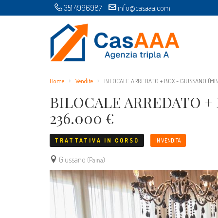
351 4996987
info@casaaa.com
Home
Vendite
BILOCALE ARREDATO + BOX - GIUSSANO (MB)
BILOCALE ARREDATO + B
236.000 €
TRATTATIVA IN CORSO
IN VENDITA
Giussano
(Paina)