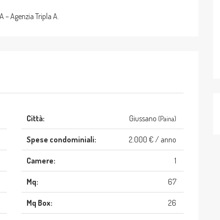
– Agenzia Tripla A.
Città:
Giussano
(Paina)
Spese condominiali:
2.000 € / anno
Camere:
1
Mq:
67
Mq Box:
26