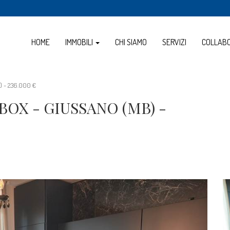
HOME
IMMOBILI
CHI SIAMO
SERVIZI
COLLAB
 - 236.000 €
OX - GIUSSANO (MB) -