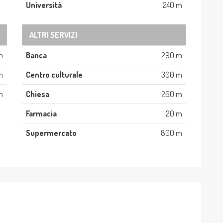
Università
240 m
ALTRI SERVIZI
m
Banca
290 m
m
Centro culturale
300 m
m
Chiesa
260 m
Farmacia
20 m
Supermercato
800 m