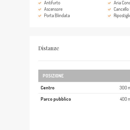
Antifurto
Aria Con
Ascensore
Cancello 
Porta Blindata
Ripostigl
Distanze
POSIZIONE
Centro
300 
Parco pubblico
400 