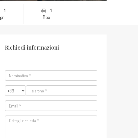
1
1
gni
Box
Richiedi informazioni
Nominativo
*
Telefono
*
Email
*
Dettagli
richiesta
*