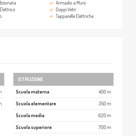
dizionata
Armadio a Muro
Elettrico
Doppi Vetri
io
Tapparelle Elettriche
ISTRUZIONE
m
Scuola materna
400 m
m
Scuola elementare
350 m
Scuola media
620 m
Scuola superiore
700 m