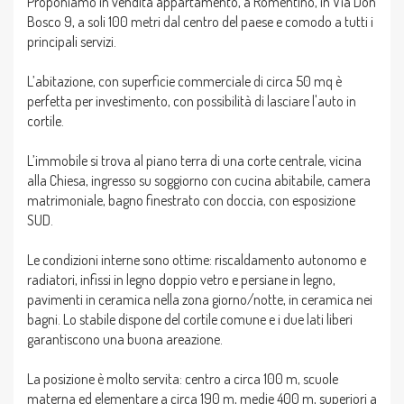
Proponiamo in vendita appartamento, a Romentino, in Via Don
Bosco 9, a soli 100 metri dal centro del paese e comodo a tutti i
principali servizi.
L’abitazione, con superficie commerciale di circa 50 mq è
perfetta per investimento, con possibilità di lasciare l'auto in
cortile.
L’immobile si trova al piano terra di una corte centrale, vicina
alla Chiesa, ingresso su soggiorno con cucina abitabile, camera
matrimoniale, bagno finestrato con doccia, con esposizione
SUD.
Le condizioni interne sono ottime: riscaldamento autonomo e
radiatori, infissi in legno doppio vetro e persiane in legno,
pavimenti in ceramica nella zona giorno/notte, in ceramica nei
bagni. Lo stabile dispone del cortile comune e i due lati liberi
garantiscono una buona areazione.
La posizione è molto servita: centro a circa 100 m, scuole
materna ed elementare a circa 190 m, medie 400 m, superiori a