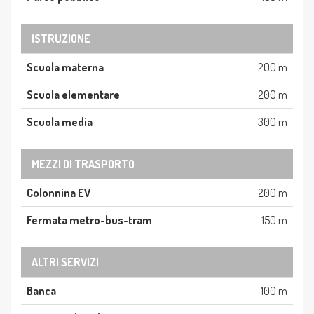
ISTRUZIONE
Scuola materna
200 m
Scuola elementare
200 m
Scuola media
300 m
MEZZI DI TRASPORTO
Colonnina EV
200 m
Fermata metro-bus-tram
150 m
ALTRI SERVIZI
Banca
100 m