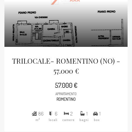
TRILOCALE- ROMENTINO (NO) -
57.000 €
57.000 €
APPARTAMENTO
ROMENTINO
86
6
2
1
1
2
m
locali
camere
bagni
box