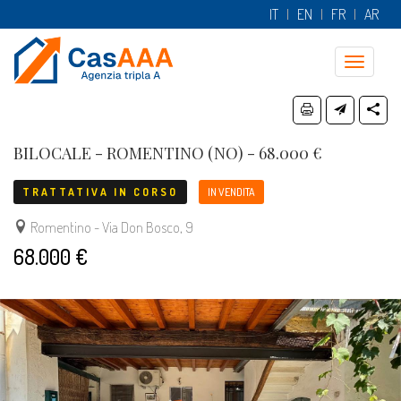
IT
EN
FR
AR
Toggle
navigatio
BILOCALE - ROMENTINO (NO) - 68.000 €
TRATTATIVA IN CORSO
IN VENDITA
Romentino - Via Don Bosco, 9
68.000 €