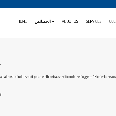
COL
SERVICES
ABOUT US
الخصائص
HOME
n
il al nostro indirizzo di posta elettronica, specificando nell'oggetto "Richiesta revoc
il