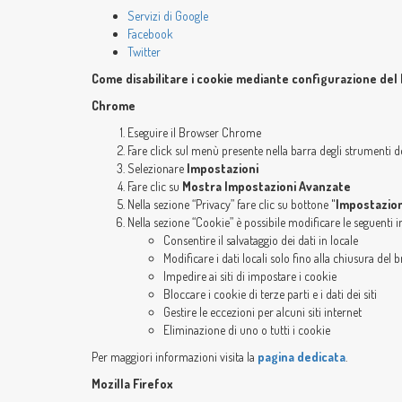
Servizi di Google
Facebook
Twitter
Come disabilitare i cookie mediante configurazione del
Chrome
Eseguire il Browser Chrome
Fare click sul menù presente nella barra degli strumenti de
Selezionare
Impostazioni
Fare clic su
Mostra Impostazioni Avanzate
Nella sezione “Privacy” fare clic su bottone
"Impostazion
Nella sezione “Cookie” è possibile modificare le seguenti i
Consentire il salvataggio dei dati in locale
Modificare i dati locali solo fino alla chiusura del 
Impedire ai siti di impostare i cookie
Bloccare i cookie di terze parti e i dati dei siti
Gestire le eccezioni per alcuni siti internet
Eliminazione di uno o tutti i cookie
Per maggiori informazioni visita la
pagina dedicata
.
Mozilla Firefox