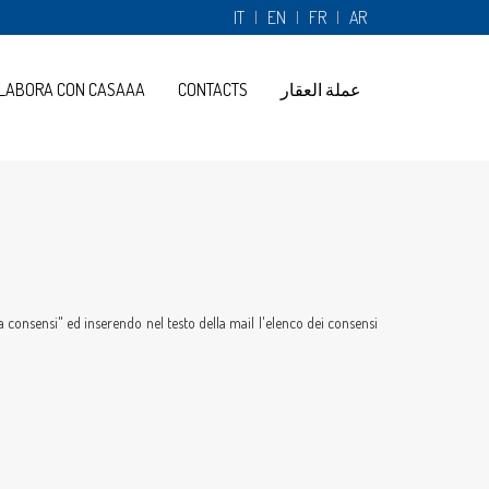
IT
EN
FR
AR
عملة العقار
CONTACTS
LABORA CON CASAAA
a consensi" ed inserendo nel testo della mail l'elenco dei consensi