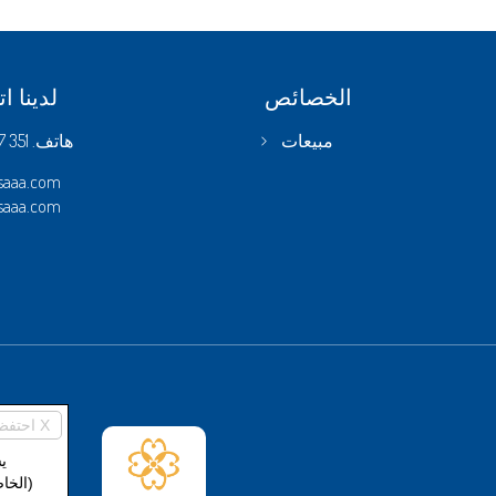
الخصائص
لدينا ا
هاتف.
351 4996987
مبيعات
saaa.com
saaa.com
احتفظ بالإعدادات الافتراضية X
ي
(الخا