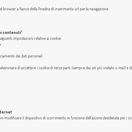
l browser a fianco della finestra di inserimento url per la navigazione
i contenuti“
seguenti impostazioni relative ai cookie:
o
o
ciamento dei dati personali
elezionare di accettare i cookie di terze parti (sempre, dai siti più visitato o mai) e
nternet
ni modificare il dispositivo di scorrimento in funzione dell’azione desiderata per i co