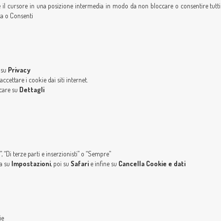
e il cursore in una posizione intermedia in modo da non bloccare o consentire tutti 
ca o Consenti
 su
Privacy
cettare i cookie dai siti internet.
ccare su
Dettagli
i”, “Di terze parti e inserzionisti” o “Sempre”
ca su
Impostazioni
, poi su
Safari
e infine su
Cancella Cookie e dati
ie