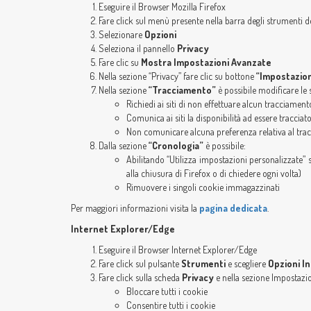
Eseguire il Browser Mozilla Firefox
Fare click sul menù presente nella barra degli strumenti de
Selezionare
Opzioni
Seleziona il pannello
Privacy
Fare clic su
Mostra Impostazioni Avanzate
Nella sezione “Privacy” fare clic su bottone
“Impostazion
Nella sezione
“Tracciamento”
è possibile modificare le 
Richiedi ai siti di non effettuare alcun tracciament
Comunica ai siti la disponibilità ad essere tracciat
Non comunicare alcuna preferenza relativa al trac
Dalla sezione
“Cronologia”
è possibile:
Abilitando “Utilizza impostazioni personalizzate” s
alla chiusura di Firefox o di chiedere ogni volta)
Rimuovere i singoli cookie immagazzinati
Per maggiori informazioni visita la
pagina dedicata
.
Internet Explorer/Edge
Eseguire il Browser Internet Explorer/Edge
Fare click sul pulsante
Strumenti
e scegliere
Opzioni I
Fare click sulla scheda
Privacy
e nella sezione Impostazio
Bloccare tutti i cookie
Consentire tutti i cookie