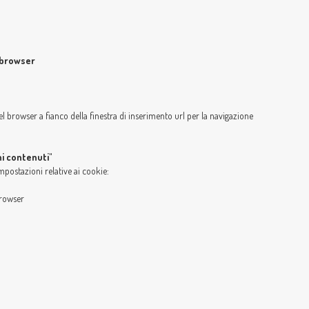
 browser
l browser a fianco della finestra di inserimento url per la navigazione
i contenuti"
mpostazioni relative ai cookie:
browser