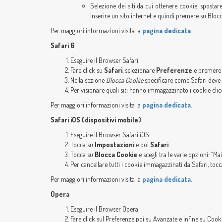
Selezione dei siti da cui ottenere cookie: spostar
inserire un sito internet e quindi premere su Bloc
Per maggiori informazioni visita la
pagina dedicata
.
Safari 6
Eseguire il Browser Safari
Fare click su
Safari
, selezionare
Preferenze
e premere
Nella sezione
Blocca Cookie
specificare come Safari deve ac
Per visionare quali siti hanno immagazzinato i cookie cli
Per maggiori informazioni visita la
pagina dedicata
.
Safari iOS (dispositivi mobile)
Eseguire il Browser Safari iOS
Tocca su
Impostazioni
e poi
Safari
Tocca su
Blocca Cookie
e scegli tra le varie opzioni: “Ma
Per cancellare tutti i cookie immagazzinati da Safari, toc
Per maggiori informazioni visita la
pagina dedicata
.
Opera
Eseguire il Browser Opera
Fare click sul Preferenze poi su Avanzate e infine su Cook