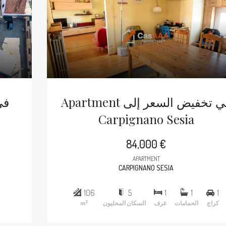
Apartment في تخفيض السعر إلى
Carpignano Sesia
84,000 €
APARTMENT
CARPIGNANO SESIA
106
5
1
1
1
2
كراج
الحمامات
غرف
السكان المحليون
m