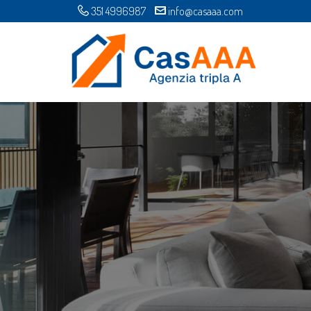
351 4996987
info@casaaa.com