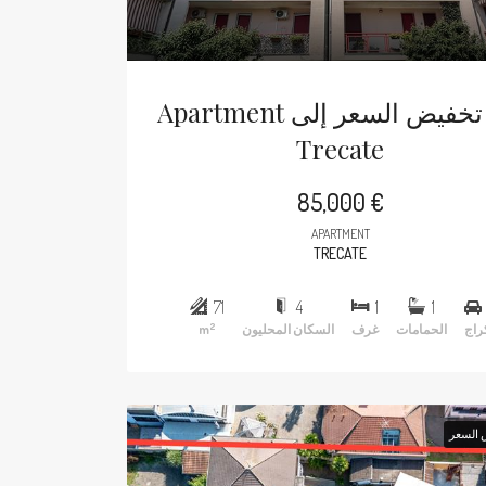
Apartment في تخفيض السعر إلى
Trecate
85,000 €
APARTMENT
TRECATE
71
4
1
1
2
راج
الحمامات
غرف
السكان المحليون
m
 السعر