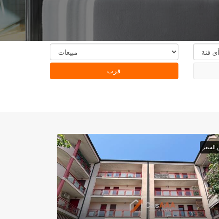
قرب
 السعر