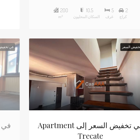
200
10.5
5
2
2
كراج
غرف
السكان المحليون
m
خفيض السعر
في تخفيض
Apartment في تخفيض السعر إلى
Trecate