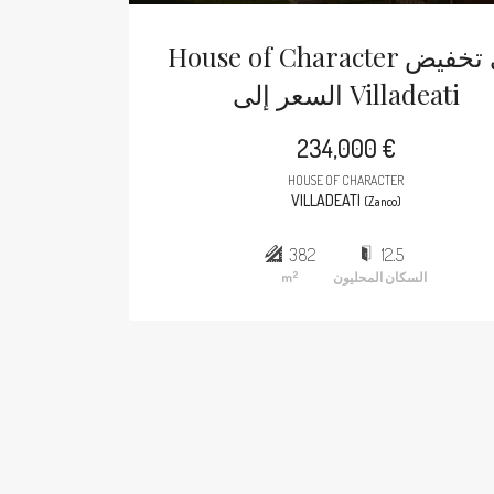
House of Character في تخفيض
السعر إلى Villadeati
234,000 €
HOUSE OF CHARACTER
VILLADEATI
(Zanco)
382
12.5
2
السكان المحليون
m