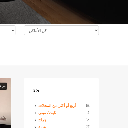
في ت
فئة
[9]
أربع أو أكثر من المحلات
[4]
ثابت/ مبنى
[15]
جراج
[21]
شقة