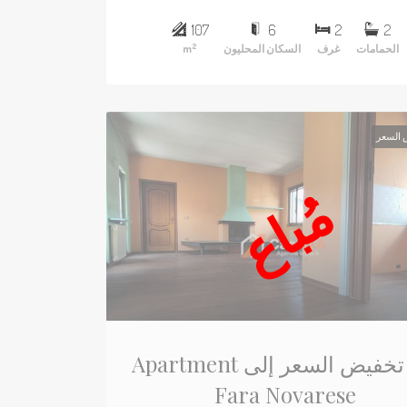
107
6
2
2
2
الحمامات
غرف
السكان المحليون
m
 السعر
مُباع
Apartment في تخفيض السعر إلى
Fara Novarese