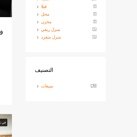
[1]
فيلا
[1]
محل
[1]
مخزن
[5]
منزل ريفي
[5]
منزل منفرد
التصنيف
[28]
مبيعات
في ت