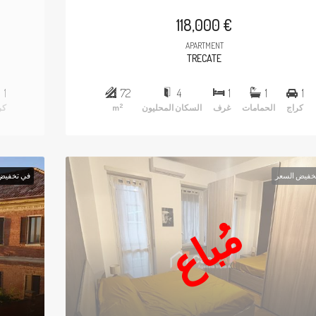
118,000 €
APARTMENT
TRECATE
1
72
4
1
1
1
2
كراج
الحمامات
غرف
السكان المحليون
m
كر
خفيض السعر
في تخفيض
مُباع