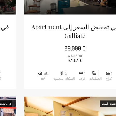
Apartment في تخفيض السعر إلى
Galliate
89,000 €
APARTMENT
GALLIATE
1
60
3
1
1
1
2
كراج
الحمامات
غرف
السكان المحليون
m
ك
خفيض السعر
في تخفيض