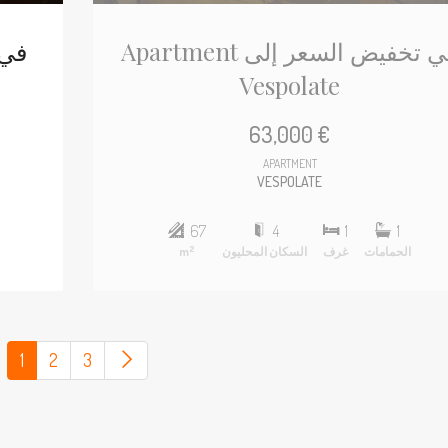
Apartment في تخفيض السعر إلى
Vespolate
63,000 €
APARTMENT
VESPOLATE
67
4
1
1
2
الحمامات
غرف
السكان المحليون
m
(current)
1
2
3