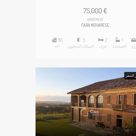
75,000 €
APARTMENT
FARA NOVARESE
116
5
2
1
2
اج
الحمامات
غرف
السكان المحليون
m
 السعر