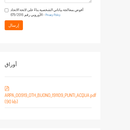
أفوض بمعالجة بياناتي الشخصية بناءً على لائحة الاتحاد
الأوروبي رقم. 679/2016 -
Privacy Policy
إرسال
أوراق
ARPA_00919_OTH_BUONO_191109_PUNTI_ACQUA.pdf
(90 kb)