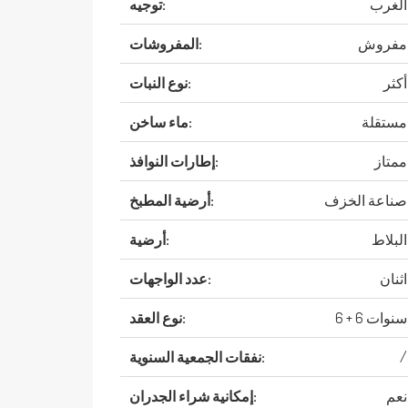
الغرب
توجيه:
مفروش
المفروشات:
أكثر
نوع النبات:
مستقلة
ماء ساخن:
ممتاز
إطارات النوافذ:
صناعة الخزف
أرضية المطبخ:
البلاط
أرضية:
اثنان
عدد الواجهات:
6 + 6 سنوات
نوع العقد:
/
نفقات الجمعية السنوية:
نعم
إمكانية شراء الجدران: