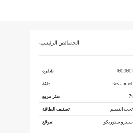
الخصائص الرئيسية
I000001
شفرة:
Restaurant
فئة:
74
متر مربع:
تحت التقييم
تصنيف الطاقة:
سنترو ستوريكو
موقع: