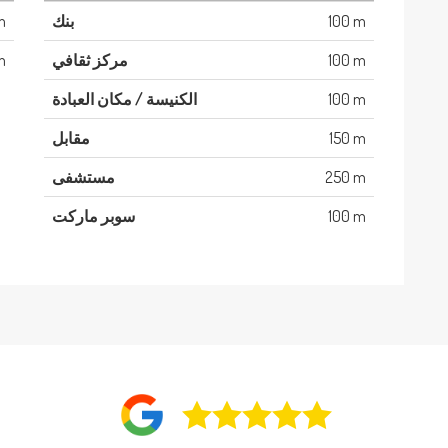
100 m
بنك
m
100 m
مركز ثقافي
m
100 m
الكنيسة / مكان العبادة
150 m
مقابل
250 m
مستشفى
100 m
سوبر ماركت