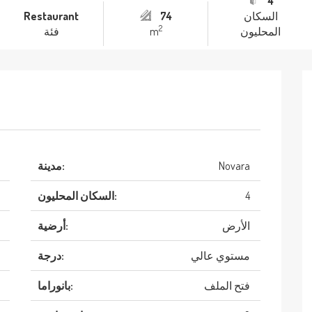
4
السكان
74
Restaurant
2
المحليون
m
فئة
Novara
مدينة:
4
السكان المحليون:
الأرض
أرضية:
مستوي عالي
درجة:
فتح الملف
بانوراما: